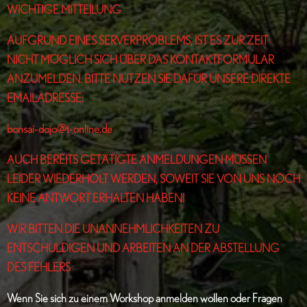
WICHTIGE MITTEILUNG
AUFGRUND EINES SERVERPROBLEMS, IST ES ZUR ZEIT
NICHT MÖGLICH SICH ÜBER DAS KONTAKTFORMULAR
ANZUMELDEN. BITTE NUTZEN SIE DAFÜR UNSERE DIREKTE
EMAILADRESSE:
bonsai-dojo@t-online.de
AUCH BEREITS GETÄTIGTE ANMELDUNGEN MÜSSEN
LEIDER WIEDERHOLT WERDEN, SOWEIT SIE VON UNS NOCH
KEINE ANTWORT ERHALTEN HABEN!
WIR BITTEN DIE UNANNEHMLICHKEITEN ZU
ENTSCHULDIGEN UND ARBEITEN AN DER ABSTELLUNG
DES FEHLERS
Wenn Sie sich zu einem Workshop anmelden wollen oder Fragen