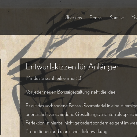
Über uns
Bonsai
Sumi-e
Yo
Entwurfskizzen für Anfänger
Mindestanzahl Teilnehmer: 3
Vor jeder neuen Bonsaigestaltung steht die Idee.
Es gilt das vorhandene Bonsai-Rohmaterial in eine stimmige
unerlässlich verschiedene Gestaltungsvarianten als optisch
Perfektion ist hierbei nicht gefordert sondern es geht im we
Proportionen und räumlicher Tiefenwirkung.