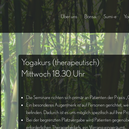
Über uns
Bonsai
Sumi-e
Yo
Yogakurs (therapeutisch)
Mittwoch 18.30 Uhr
Die Seminare richten sich primär an Patienten der Praxis
Ein besonderes Augenmerk ist auf Personen gerichtet, wel
befinden. Dadurch ist es uns möglich spezifisch auf Ihre 
Bei der begrenzten Platzvergabe wird Patienten gegenüb
erforderlichen Therapiebedarfs, ein Vorrang eingeräumt.