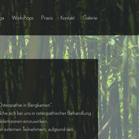
ga
Workshops
Praxis
Kontakt
Galerie
 „Osteopathie in Bergkamen“.
che sich bei uns in osteopathischer Behandlung
Problemzonen einzuwirken.
er externen Teilnehmern, aufgrund des