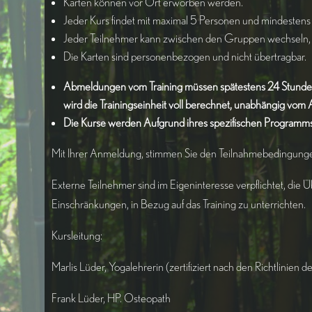
Karten können vor Ort erworben werden.
Jeder Kurs findet mit maximal 5 Personen und mindestens 
Jeder Teilnehmer kann zwischen den Gruppen wechseln, s
Die Karten sind personenbezogen und nicht übertragbar.
Abmeldungen vom Training müssen spätestens 24 Stunden 
wird die Trainingseinheit voll berechnet, unabhängig vom 
Die Kurse werden Aufgrund ihres spezifischen Programms
Mit Ihrer Anmeldung, stimmen Sie den Teilnahmebedingunge
Externe Teilnehmer sind im Eigeninteresse verpflichtet, die 
Einschränkungen, in Bezug auf das Training zu unterrichten.
Kursleitung:
Marlis Lüder, Yogalehrerin (zertifiziert nach den Richtlinien 
Frank Lüder, HP. Osteopath