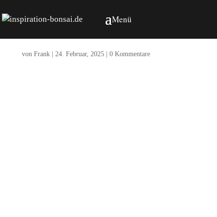
IMG-20250215-WA0042
von
Frank
|
24. Februar, 2025
|
0 Kommentare
Kommentar absenden
Deine E-Mail-Adresse wird nicht veröffentlicht.
Erforderliche Felder sind mit
*
markiert
Kommentar
*