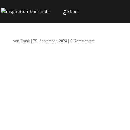
WhatsApp Image 2024-09-28
at 17.12.52 (1)
von
Frank
|
29. September, 2024
|
0 Kommentare
Kommentar absenden
Deine E-Mail-Adresse wird nicht veröffentlicht.
Erforderliche Felder sind mit
*
markiert